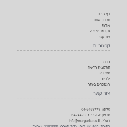
דף הבית
תקנון האתר
אודות
נקודות מכירה
צור קשר
קטגוריות
חנות
קולקציה חדשה
טאי דאי
ילדים
הנמכרים ביותר
צור קשר
טלפון: 04-8489779
טלפון סלולרי: 0547442601
דוא"ל: info@margarita.co.il
כתובת: הגפן 82, לימן, גליל מערבי, 2282000, ישראל