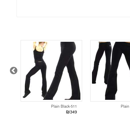
17 - Multi
511-Plain Black
369
₪349