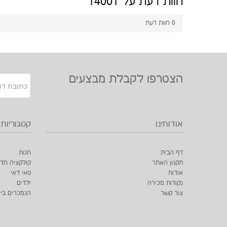
חוות דעת על 14001
0
חוות דעת
הצטרפו לקבלת מבצעים
אודותינו
קטגוריות
דף הבית
חנות
תקנון האתר
קולקציה חד
אודות
טאי דאי
נקודות מכירה
ילדים
צור קשר
הנמכרים ביו