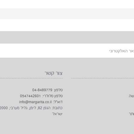
צור קשר
טלפון: 04-8489779
שה
טלפון סלולרי: 0547442601
דוא"ל: info@margarita.co.il
תר
ישראל