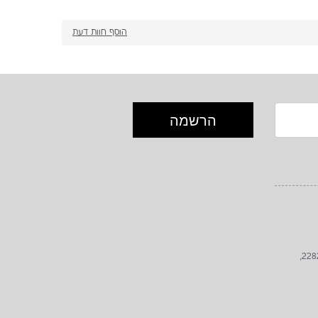
הוסף חוות דעת
כתובת: הגפן 82, לימן, גליל מערבי, 2282000,