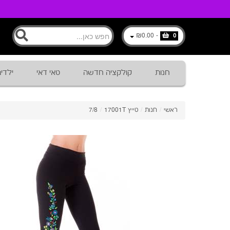
₪0.00
-
0
חנות
קולקציה חדשה
טאי דאי
ילדי
ראשי
/
חנות
/
טייץ 7/8
17001T
/