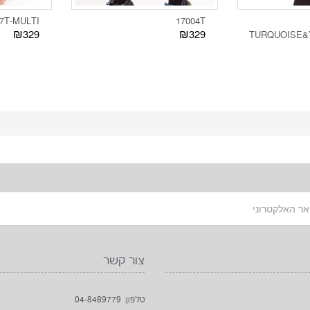
7T-MULTI
17004T
₪329
₪329
TURQUOISE
צור קשר
טלפון: 04-8489779