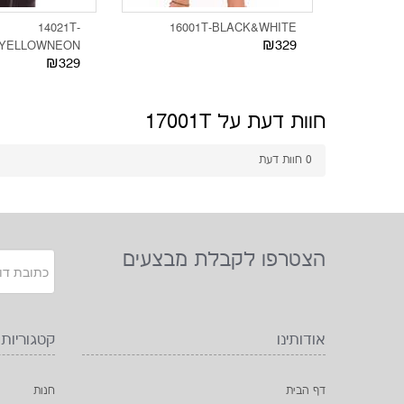
14021T-
16001T-BLACK&WHITE
₪329
&YELLOWNEON
₪329
חוות דעת על 17001T
0
חוות דעת
הצטרפו לקבלת מבצעים
אודותינו
קטגוריות
דף הבית
חנות