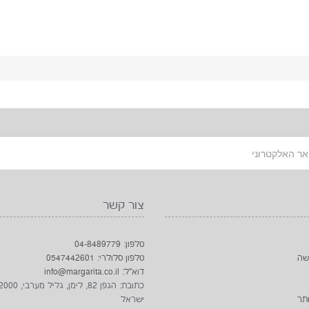
צור קשר
טלפון: 04-8489779
שה
טלפון סלולרי: 0547442601
דוא"ל: info@margarita.co.il
תר
ישראל