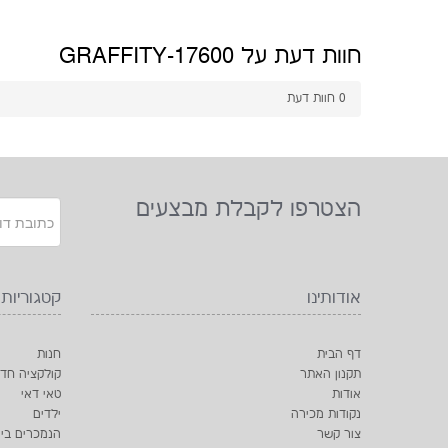
חוות דעת על 17600-GRAFFITY
0
חוות דעת
הצטרפו לקבלת מבצעים
אודותינו
קטגוריות
דף הבית
חנות
תקנון האתר
קולקציה חד
אודות
טאי דאי
נקודות מכירה
ילדים
צור קשר
הנמכרים ביו