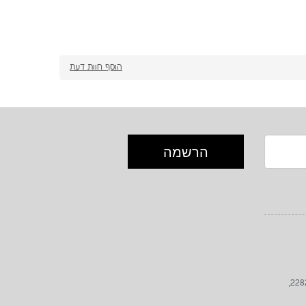
הוסף חוות דעת
כתובת: הגפן 82, לימן, גליל מערבי, 2282000,