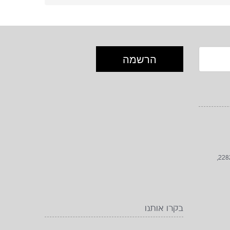
כתובת: הגפן 82, לימן, גליל מערבי, 2282000,
בקרו אותנו