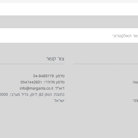
צור קשר
טלפון: 04-8489779
שה
טלפון סלולרי: 0547442601
דוא"ל: info@margarita.co.il
תר
ישראל