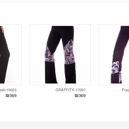
15023-Black Mesh
17007-GRAFFITY
₪369
₪369