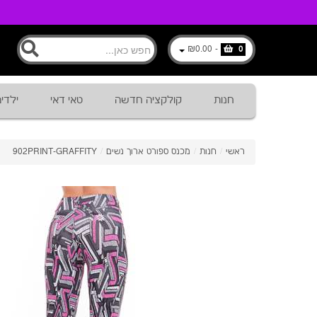
₪0.00
-
0
חנות
קולקציה חדשה
טאי דאי
ילדי
ראשי
/
חנות
/
מכנס ספורט ארוך נשים
/
902PRINT-GRAFFITY