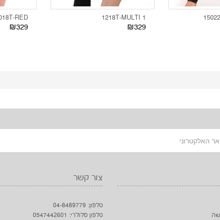
018T-RED
1218T-MULTI 1
15022
₪329
₪329
צור קשר
טלפון: 04-8489779
שה
טלפון סלולרי: 0547442601