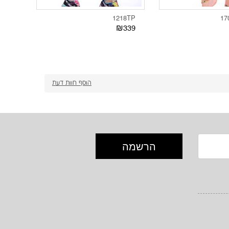
01TP
1218TP
17
339
₪339
הוסף חוות דעת