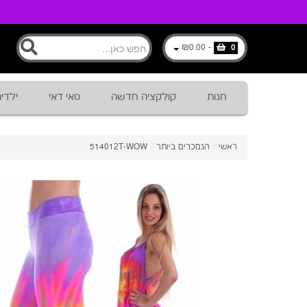
₪0.00
-
0
חנות
קולקציה חדשה
טאי דאי
ילדי
ראשי
/
הנמכרים ביותר
/
514012T-WOW