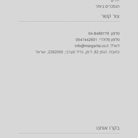
ילדים
הנמכרים ביותר
צור קשר
טלפון: 04-8489779
טלפון סלולרי: 0547442601
דוא"ל: info@margarita.co.il
כתובת: הגפן 82, לימן, גליל מערבי, 2282000, ישראל
בקרו אותנו